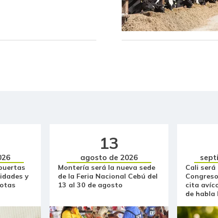
Café molido
Carne de cerdo en canal
Carne de res en canal
Cebolla cabezona blanca
Cebolla cabezona roja
Cebolla junca
Cebolla larga
13
026
agosto de 2026
sept
Cebollín chino
puertas
Montería será la nueva sede
Cali será
idades y
de la Feria Nacional Cebú del
Congreso
Centro de pierna de res
otas
13 al 30 de agosto
cita avíc
de habla
Chatas de res