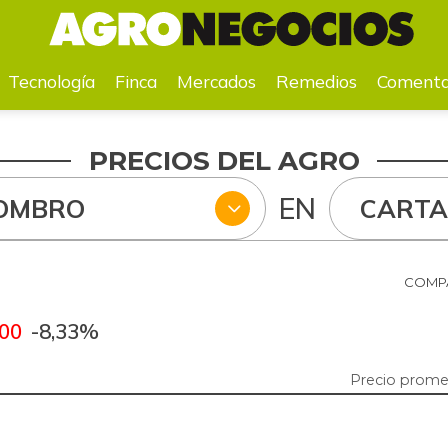
a
Mercados
Remedios
Comentarios
Agenda
Pr
Tecnología
Finca
Mercados
Remedios
Comenta
PRECIOS DEL AGRO
EN
HOMBRO
CART
COMPA
,00
-8,33%
Precio prome