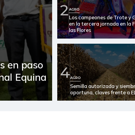
2
AGRO
Arroz de segunda
Los campeones de Trote y 
en la tercera jornada en la 
Arroz excelso
las Flores
Arveja verde seca
Atún en lata
es en paso
Avena en hojuelas
4
onal Equina
Azúcar
AGRO
Semilla autorizada y siemb
Azúcar refinada
oportuna, claves frente a E
Bagre rayado entero fresco
Banano Urabá
Berenjena