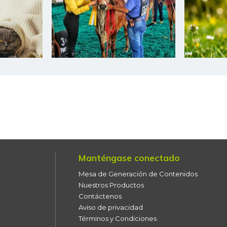
Chocolate dulce
Chócolo mazorca
Cilantro
Coco
Cogote de carne de res
Coliflor
Costilla de cerdo
Manténgase conectado
Costilla de res
Mesa de Generación de Contenidos
Curuba
Nuestros Productos
Contáctenos
Curuba larga
Aviso de privacidad
Términos y Condiciones
Espinaca