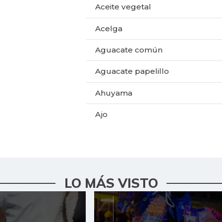
Aceite vegetal
Acelga
Aguacate común
Aguacate papelillo
Ahuyama
Ajo
Ají dulce
Ají topito dulce
Alas de pollo sin costillar
LO MÁS VISTO
Apio
Arroz de primera