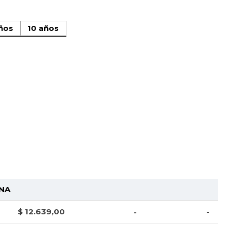
ños
10 años
NA
$ 12.639,00
-
-