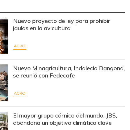
$ 13.500,00
-$ 1.000,00
-6,90%
Nuevo proyecto de ley para prohibir
$ 15.000,00
+$ 125,00
+0,84%
jaulas en la avicultura
$ 31.097,00
-
-
AGRO
$ 32.097,00
-
-
$ 31.430,00
-
-
Nuevo Minagricultura, Indalecio Dangond,
$ 18.500,00
+$ 1.500,00
+8,82%
se reunió con Fedecafe
$ 19.333,00
+$ 333,00
+1,75%
AGRO
$ 7.639,00
-$ 139,00
-1,79%
$ 32.097,00
-
-
El mayor grupo cárnico del mundo, JBS,
abandona un objetivo climático clave
$ 177.941,00
-
-