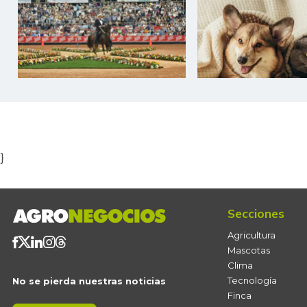
Item
1
of
5
}
Secciones
Agricultura
Mascotas
Clima
Tecnología
No se pierda nuestras noticias
Finca