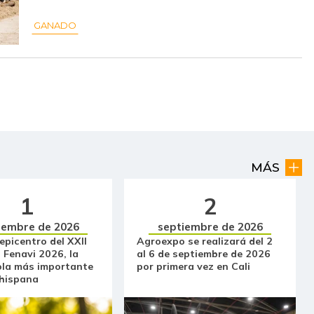
$ 51.392,00
-
-
GANADO
$ 6.200,00
-
-
$ 7.000,00
-$ 500,00
-6,67%
$ 2.783,00
-$ 345,00
-11,03%
$ 2.387,00
-$ 64,00
-2,61%
$ 2.944,00
-$ 1.112,00
-27,42%
MÁS
$ 1.863,00
-$ 93,00
-4,75%
1
2
iembre de 2026
septiembre de 2026
$ 6.333,00
+$ 66,00
+1,05%
 epicentro del XXII
Agroexpo se realizará del 2
 Fenavi 2026, la
al 6 de septiembre de 2026
$ 32.097,00
-$ 333,00
-1,03%
ola más importante
por primera vez en Cali
 hispana
$ 36.430,00
-
-