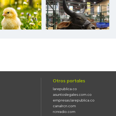
$ 34.075,00
-
-
$ 1.361,00
-$ 56,00
-3,95%
$ 5.033,00
-$ 392,00
-7,23%
$ 3.768,00
-$ 187,00
-4,73%
$ 9.000,00
-
-
$ 7.389,00
-$ 167,00
-2,21%
$ 18.250,00
-$ 250,00
-1,35%
Otros portales
$ 20.663,00
-
-
larepublica.co
$ 1.680,00
-$ 180,00
-9,68%
asuntoslegales.com.co
empresas.larepublica.co
$ 1.458,00
-$ 160,00
-9,89%
canalrcn.com
rcnradio.com
$ 6.778,00
+$ 111,00
+1,66%