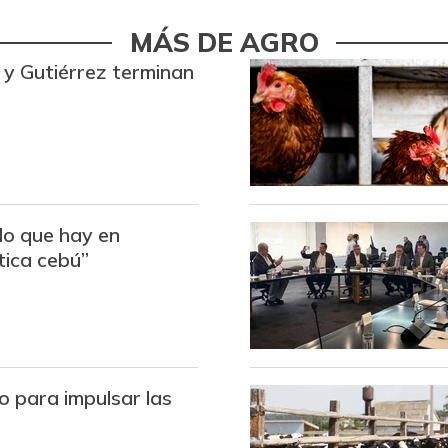
Bocachico criollo fresco
MÁS DE AGRO
y Gutiérrez terminan
Bocachico importado
Bola de brazo de res
Bola de pierna de res
Bota de res
do que hay en
Brazo con hueso de cerdo
tica cebú”
Brazo sin hueso de cerdo
Brócoli
Cadera de res
o para impulsar las
Café instantáneo