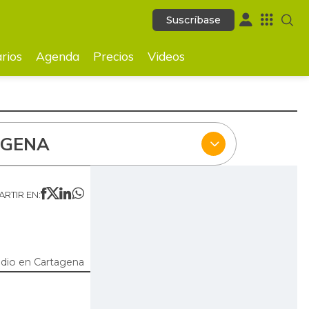
Suscríbase
Suscríbase
ecios
Videos
rios
Agenda
Precios
Videos
AGENA
RTIR EN:
dio en Cartagena