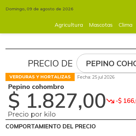
Domingo, 09 de agosto de 2026
Agricultura
Mascotas
Clima
Tecnología
Finc
Agricultura
Mascotas
Clima
PRECIO DE
PEPINO CO
VERDURAS Y HORTALIZAS
Fecha: 25 jul 2026
Pepino cohombro
$ 1.827,00
-$ 166
Precio por kilo
COMPORTAMIENTO DEL PRECIO