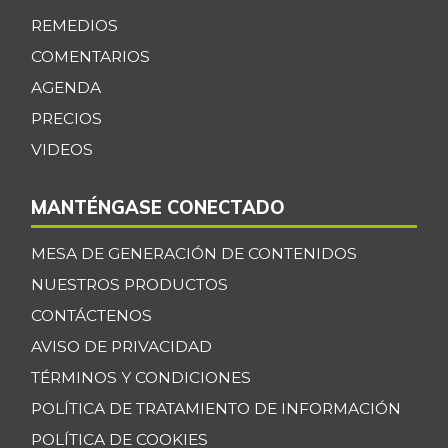
-1,03%
07/25/2026
REMEDIOS
Chatas de res
COMENTARIOS
$ 36.430,00
-
AGENDA
07/25/2026
PRECIOS
Chocolate dulce
$ 34.075,00
-
VIDEOS
07/25/2026
Chócolo mazorca
$ 1.361,00
MANTÉNGASE CONECTADO
-3,95%
07/25/2026
Cilantro
MESA DE GENERACIÓN DE CONTENIDOS
$ 5.033,00
-7,23%
NUESTROS PRODUCTOS
07/25/2026
CONTÁCTENOS
Coco
$ 3.768,00
-4,73%
AVISO DE PRIVACIDAD
07/25/2026
TÉRMINOS Y CONDICIONES
Cogote de carne
$ 9.000,00
de res
POLÍTICA DE TRATAMIENTO DE INFORMACIÓN
-
POLÍTICA DE COOKIES
03/28/2015