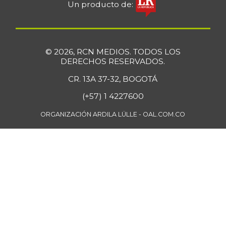
-
07/25/2026
Un producto de:
Fresa
$ 7.273,00
-
01/02/2016
© 2026, RCN MEDIOS. TODOS LOS
Fríjol Zaragoza
$ 7.375,00
DERECHOS RESERVADOS.
-
07/25/2026
CR. 13A 37-32, BOGOTÁ
Fríjol cabeza
$ 4.750,00
(+57) 1 4227600
negra
-
04/17/2021
ORGANIZACIÓN ARDILA LÜLLE - OAL.COM.CO
Fríjol cabeza
$ 6.800,00
negra importado
+3,82%
07/25/2026
Fríjol cargamanto
$ 7.525,00
rojo
-1,63%
07/23/2016
Fríjol palomito