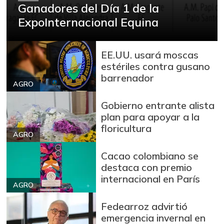
Ganadores del Día 1 de la
09/06/2014
ExpoInternacional Equina
Bocachico
$ 15.000,00
importado
+0,84%
07/25/2026
EE.UU. usará moscas
estériles contra gusano
Bola de brazo de
$ 31.097,00
barrenador
res
AGRO
-
07/25/2026
Gobierno entrante alista
Bola de pierna de
plan para apoyar a la
$ 32.097,00
res
floricultura
-
AGRO
07/25/2026
Cacao colombiano se
Brazo con hueso
$ 18.500,00
destaca con premio
de cerdo
+8,82%
internacional en París
03/11/2023
AGRO
Brazo sin hueso
Fedearroz advirtió
$ 19.333,00
de cerdo
emergencia invernal en
+1,75%