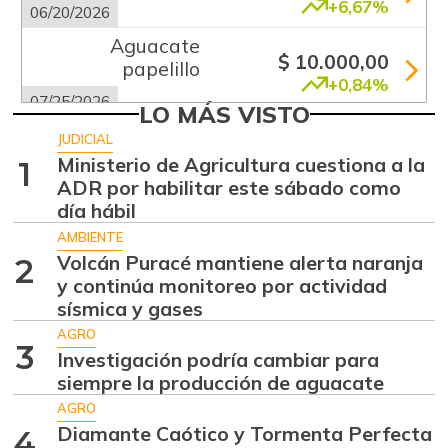
+6,67%
06/20/2026
Aguacate
$ 10.000,00
papelillo
+0,84%
07/25/2026
LO MÁS VISTO
Ahuyama
$ 2.133,00
JUDICIAL
-13,15%
Ministerio de Agricultura cuestiona a la
1
07/25/2026
ADR por habilitar este sábado como
Ajo
$ 5.583,00
día hábil
+2,76%
07/25/2026
AMBIENTE
Volcán Puracé mantiene alerta naranja
2
Ají dulce
$ 3.801,00
y continúa monitoreo por actividad
+36,83%
01/17/2015
sísmica y gases
Ají topito dulce
$ 3.049,00
AGRO
3
Investigación podría cambiar para
-30,97%
07/25/2026
siempre la producción de aguacate
Alas de pollo sin
AGRO
$ 8.425,00
costillar
Diamante Caótico y Tormenta Perfecta
4
+2,43%