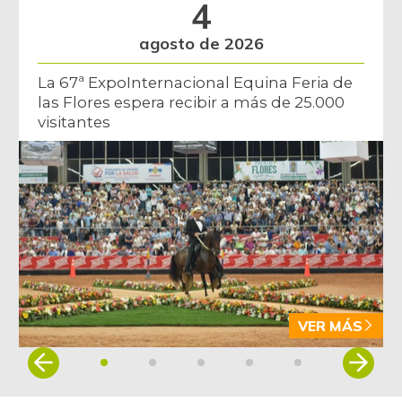
4
07/25/2026
Brócoli
$ 7.639,00
agosto de 2026
-1,79%
07/25/2026
La 67ª ExpoInternacional Equina Feria de
Cadera de res
$ 32.097,00
las Flores espera recibir a más de 25.000
visitantes
-
07/25/2026
Café instantáneo
$ 177.941,00
-
07/25/2026
Café molido
$ 51.392,00
-
07/25/2026
Carne de cerdo en
$ 6.200,00
canal
-
VER MÁS
12/29/2012
Carne de res en
Item
$ 7.000,00
canal
1
-6,67%