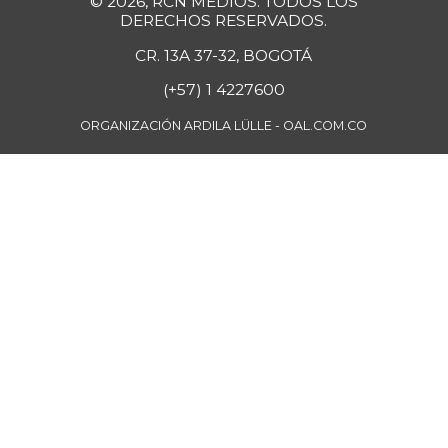
-
© 2026, RCN MEDIOS. TODOS LOS
07/25/2026
DERECHOS RESERVADOS.
Fresa
$ 7.273,00
CR. 13A 37-32, BOGOTÁ
-
01/02/2016
(+57) 1 4227600
Fríjol Zaragoza
$ 7.375,00
ORGANIZACIÓN ARDILA LÜLLE - OAL.COM.CO
-
07/25/2026
Fríjol cabeza
$ 4.750,00
negra
-
04/17/2021
Fríjol cabeza
$ 6.800,00
negra importado
+3,82%
07/25/2026
Fríjol cargamanto
$ 7.525,00
rojo
-1,63%
07/23/2016
Fríjol palomito