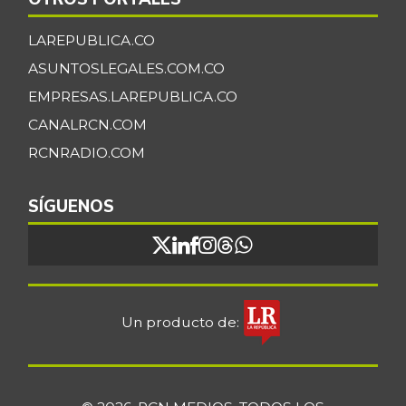
Coliflor
$ 7.389,00
LAREPUBLICA.CO
-2,21%
07/25/2026
ASUNTOSLEGALES.COM.CO
Costilla de cerdo
$ 18.250,00
EMPRESAS.LAREPUBLICA.CO
-1,35%
07/25/2026
CANALRCN.COM
Costilla de res
$ 20.663,00
RCNRADIO.COM
-
07/25/2026
Curuba
SÍGUENOS
$ 1.680,00
-9,68%
11/30/2019
Curuba larga
$ 1.458,00
-9,89%
07/12/2014
Espinaca
Un producto de:
$ 6.778,00
+1,66%
07/25/2026
Falda de res
$ 28.763,00