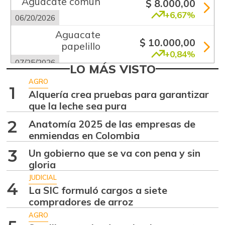
Aguacate común
$ 8.000,00
+6,67%
06/20/2026
Aguacate
$ 10.000,00
papelillo
+0,84%
07/25/2026
LO MÁS VISTO
Ahuyama
$ 2.133,00
AGRO
1
-13,15%
Alquería crea pruebas para garantizar
07/25/2026
que la leche sea pura
Ajo
$ 5.583,00
2
Anatomía 2025 de las empresas de
+2,76%
07/25/2026
enmiendas en Colombia
Ají dulce
$ 3.801,00
3
Un gobierno que se va con pena y sin
+36,83%
01/17/2015
gloria
Ají topito dulce
JUDICIAL
$ 3.049,00
4
La SIC formuló cargos a siete
-30,97%
07/25/2026
compradores de arroz
Alas de pollo sin
AGRO
$ 8.425,00
costillar