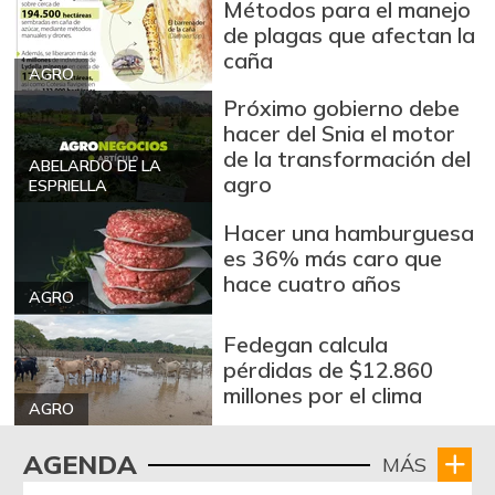
fresco
Métodos para el manejo
-6,90%
de plagas que afectan la
09/06/2014
caña
Bola de brazo de
AGRO
$ 31.097,00
res
Próximo gobierno debe
-
hacer del Snia el motor
07/25/2026
de la transformación del
ABELARDO DE LA
Bola de pierna de
agro
ESPRIELLA
$ 32.097,00
res
-
Hacer una hamburguesa
07/25/2026
es 36% más caro que
Bota de res
$ 31.430,00
hace cuatro años
AGRO
-
07/25/2026
Fedegan calcula
Brazo con hueso
$ 18.500,00
pérdidas de $12.860
de cerdo
+8,82%
millones por el clima
03/11/2023
AGRO
Brazo sin hueso
AGENDA
$ 19.333,00
MÁS
de cerdo
+1,75%