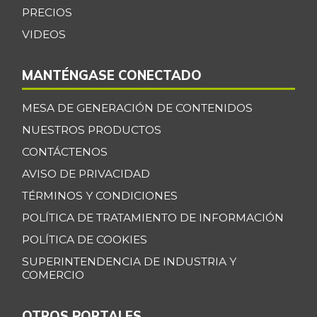
-1,03%
PRECIOS
07/25/2026
VIDEOS
Chatas de res
$ 36.430,00
-
07/25/2026
MANTÉNGASE CONECTADO
Chocolate dulce
$ 34.075,00
-
MESA DE GENERACIÓN DE CONTENIDOS
07/25/2026
NUESTROS PRODUCTOS
Chócolo mazorca
$ 1.361,00
-3,95%
CONTÁCTENOS
07/25/2026
AVISO DE PRIVACIDAD
Cilantro
$ 5.033,00
TÉRMINOS Y CONDICIONES
-7,23%
07/25/2026
POLÍTICA DE TRATAMIENTO DE INFORMACIÓN
Coco
$ 3.768,00
POLÍTICA DE COOKIES
-4,73%
07/25/2026
SUPERINTENDENCIA DE INDUSTRIA Y
Cogote de carne
COMERCIO
$ 9.000,00
de res
-
03/28/2015
OTROS PORTALES