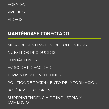
+1,05%
AGENDA
11/23/2019
PRECIOS
Centro de pierna
$ 32.097,00
de res
VIDEOS
-1,03%
07/25/2026
MANTÉNGASE CONECTADO
Chatas de res
$ 36.430,00
-
07/25/2026
MESA DE GENERACIÓN DE CONTENIDOS
Chocolate dulce
$ 34.075,00
NUESTROS PRODUCTOS
-
07/25/2026
CONTÁCTENOS
Chócolo mazorca
AVISO DE PRIVACIDAD
$ 1.361,00
-3,95%
TÉRMINOS Y CONDICIONES
07/25/2026
POLÍTICA DE TRATAMIENTO DE INFORMACIÓN
Cilantro
$ 5.033,00
-7,23%
POLÍTICA DE COOKIES
07/25/2026
SUPERINTENDENCIA DE INDUSTRIA Y
Coco
$ 3.768,00
COMERCIO
-4,73%
07/25/2026