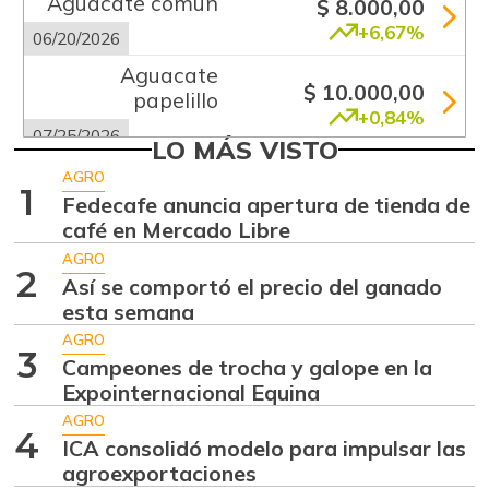
Aguacate común
$ 8.000,00
+6,67%
06/20/2026
Aguacate
$ 10.000,00
papelillo
+0,84%
07/25/2026
LO MÁS VISTO
Ahuyama
$ 2.133,00
AGRO
1
-13,15%
Fedecafe anuncia apertura de tienda de
07/25/2026
café en Mercado Libre
Ajo
$ 5.583,00
AGRO
+2,76%
2
07/25/2026
Así se comportó el precio del ganado
esta semana
Ají dulce
$ 3.801,00
AGRO
+36,83%
01/17/2015
3
Campeones de trocha y galope en la
Ají topito dulce
Expointernacional Equina
$ 3.049,00
-30,97%
AGRO
07/25/2026
4
ICA consolidó modelo para impulsar las
Alas de pollo sin
agroexportaciones
$ 8.425,00
costillar