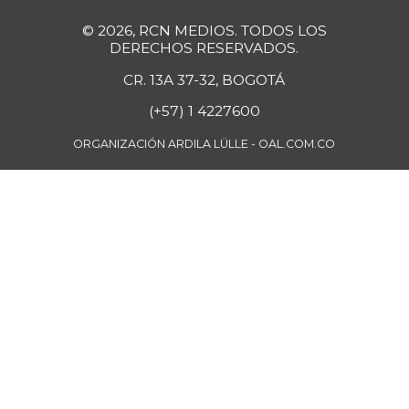
$ 6.778,00
+1,66%
07/25/2026
© 2026, RCN MEDIOS. TODOS LOS
DERECHOS RESERVADOS.
Falda de res
$ 28.763,00
CR. 13A 37-32, BOGOTÁ
-
07/25/2026
(+57) 1 4227600
Fresa
$ 7.273,00
-
ORGANIZACIÓN ARDILA LÜLLE - OAL.COM.CO
01/02/2016
Fríjol Zaragoza
$ 7.375,00
-
07/25/2026
Fríjol cabeza
$ 4.750,00
negra
-
04/17/2021
Fríjol cabeza
$ 6.800,00
negra importado
+3,82%
07/25/2026
Fríjol cargamanto