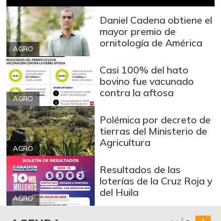
fresco
-6,90%
09/06/2014
Daniel Cadena obtiene el
mayor premio de
Bocachico
ornitología de América
$ 15.000,00
importado
AGRO
+0,84%
07/25/2026
Casi 100% del hato
Bola de brazo de
bovino fue vacunado
$ 31.097,00
res
contra la aftosa
-
AGRO
07/25/2026
Polémica por decreto de
Bola de pierna de
$ 32.097,00
tierras del Ministerio de
res
Agricultura
-
AGRO
07/25/2026
Bota de res
$ 31.430,00
Resultados de las
loterías de la Cruz Roja y
-
07/25/2026
del Huila
Brazo con hueso
AGRO
$ 18.500,00
de cerdo
+8,82%