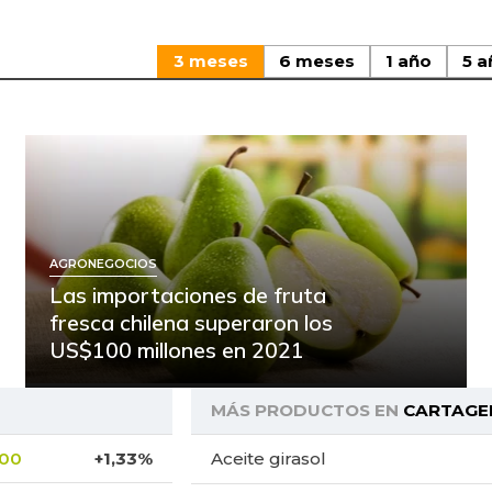
3 meses
6 meses
1 año
5 a
AGRONEGOCIOS
Las importaciones de fruta
fresca chilena superaron los
US$100 millones en 2021
MÁS PRODUCTOS EN
CARTAGE
,00
+1,33%
Aceite girasol