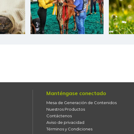
Chocolate dulce
Chócolo mazorca
Cilantro
Coco
Cogote de carne de res
Coliflor
Costilla de cerdo
Manténgase conectado
Costilla de res
Mesa de Generación de Contenidos
Curuba
Nuestros Productos
Contáctenos
Curuba larga
Aviso de privacidad
Términos y Condiciones
Espinaca