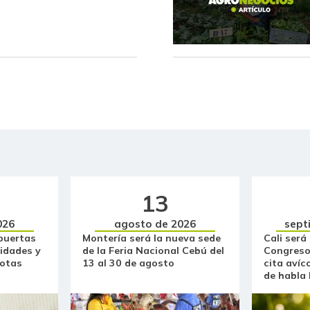
Café molido
Carne de cerdo en canal
Carne de res en canal
Cebolla cabezona blanca
Cebolla cabezona roja
Cebolla junca
Cebolla larga
13
026
agosto de 2026
sept
Cebollín chino
puertas
Montería será la nueva sede
Cali será
idades y
de la Feria Nacional Cebú del
Congreso
Centro de pierna de res
otas
13 al 30 de agosto
cita avíc
de habla
Chatas de res