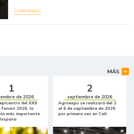
$ 51.392,00
-
-
CORPOHASS
$ 6.200,00
-
-
$ 7.000,00
-$ 500,00
-6,67%
$ 2.783,00
-$ 345,00
-11,03%
$ 2.387,00
-$ 64,00
-2,61%
$ 2.944,00
-$ 1.112,00
-27,42%
MÁS
$ 1.863,00
-$ 93,00
-4,75%
1
2
iembre de 2026
septiembre de 2026
$ 6.333,00
+$ 66,00
+1,05%
 epicentro del XXII
Agroexpo se realizará del 2
 Fenavi 2026, la
al 6 de septiembre de 2026
$ 32.097,00
-$ 333,00
-1,03%
ola más importante
por primera vez en Cali
 hispana
$ 36.430,00
-
-