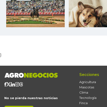
Item
1
of
5
}
Secciones
Agricultura
Mascotas
Clima
Tecnología
No se pierda nuestras noticias
Finca