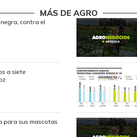
Bocachico criollo fresco
MÁS DE AGRO
negra, contra el
Bocachico importado
Bola de brazo de res
Bola de pierna de res
Bota de res
s a siete
Brazo con hueso de cerdo
oz
Brazo sin hueso de cerdo
Brócoli
Cadera de res
ía para sus mascotas
Café instantáneo