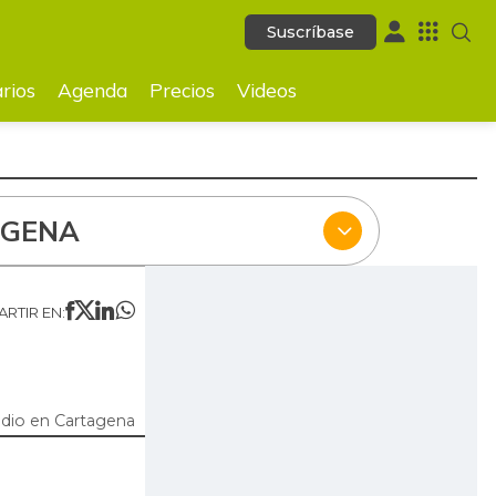
Suscríbase
Suscríbase
ecios
Videos
rios
Agenda
Precios
Videos
AGENA
RTIR EN:
dio en Cartagena