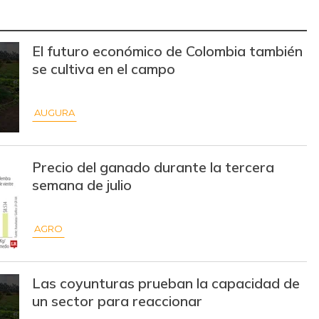
$ 13.500,00
-$ 1.000,00
-6,90%
El futuro económico de Colombia también
$ 15.000,00
+$ 125,00
+0,84%
se cultiva en el campo
$ 31.097,00
-
-
AUGURA
$ 32.097,00
-
-
$ 31.430,00
-
-
Precio del ganado durante la tercera
$ 18.500,00
+$ 1.500,00
+8,82%
semana de julio
$ 19.333,00
+$ 333,00
+1,75%
AGRO
$ 7.639,00
-$ 139,00
-1,79%
$ 32.097,00
-
-
Las coyunturas prueban la capacidad de
un sector para reaccionar
$ 177.941,00
-
-