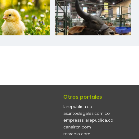
$ 34.075,00
-
-
$ 1.361,00
-$ 56,00
-3,95%
$ 5.033,00
-$ 392,00
-7,23%
$ 3.768,00
-$ 187,00
-4,73%
$ 9.000,00
-
-
$ 7.389,00
-$ 167,00
-2,21%
$ 18.250,00
-$ 250,00
-1,35%
Otros portales
$ 20.663,00
-
-
larepublica.co
$ 1.680,00
-$ 180,00
-9,68%
asuntoslegales.com.co
empresas.larepublica.co
$ 1.458,00
-$ 160,00
-9,89%
canalrcn.com
rcnradio.com
$ 6.778,00
+$ 111,00
+1,66%