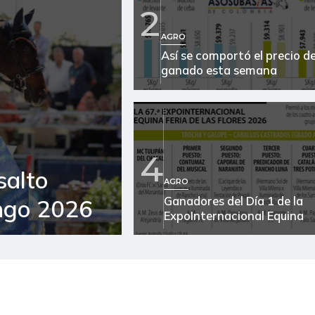
2
Arroz de segunda
AGRO
Así se comportó el precio de
Arroz excelso
ganado esta semana
Arveja verde seca
Atún en lata
Avena en hojuelas
4
salto
Azúcar
AGRO
Ganadores del Día 1 de la
ngo 2026
Azúcar refinada
ExpoInternacional Equina
Bagre rayado entero fresco
Banano Urabá
Berenjena