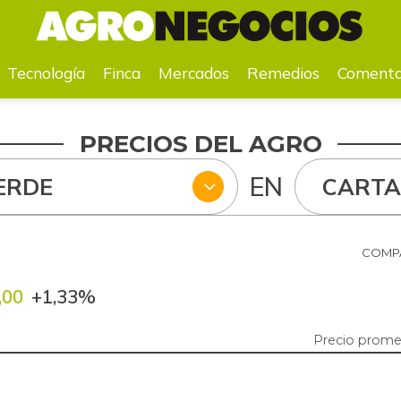
a
Mercados
Remedios
Comentarios
Agenda
Pr
Tecnología
Finca
Mercados
Remedios
Comenta
PRECIOS DEL AGRO
EN
ERDE
CART
COMPA
,00
+1,33%
Precio prome