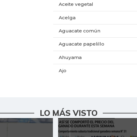
Aceite vegetal
Acelga
Aguacate común
Aguacate papelillo
Ahuyama
Ajo
Ají dulce
Ají topito dulce
Alas de pollo sin costillar
LO MÁS VISTO
Apio
Arroz de primera