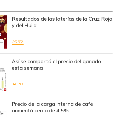
$ 15.000,00
+$ 125,00
+0,84%
Resultados de las loterías de la Cruz Roja
$ 31.097,00
-
-
y del Huila
$ 32.097,00
-
-
AGRO
$ 31.430,00
-
-
$ 18.500,00
+$ 1.500,00
+8,82%
Así se comportó el precio del ganado
$ 19.333,00
+$ 333,00
+1,75%
esta semana
$ 7.639,00
-$ 139,00
-1,79%
AGRO
$ 32.097,00
-
-
$ 177.941,00
-
-
Precio de la carga interna de café
aumentó cerca de 4,5%
$ 51.392,00
-
-