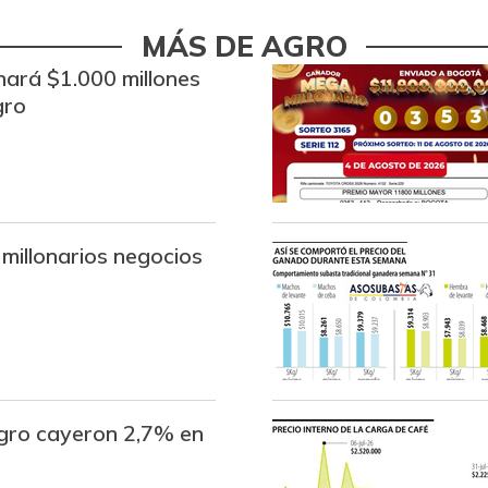
Bocachico importado
MÁS DE AGRO
ará $1.000 millones
Bola de brazo de res
gro
Bola de pierna de res
Bota de res
Brazo con hueso de cerdo
 millonarios negocios
Brazo sin hueso de cerdo
Brócoli
Cadera de res
Café instantáneo
gro cayeron 2,7% en
Café molido