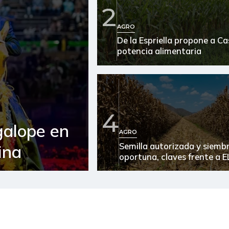
2
Arroz excelso
AGRO
De la Espriella propone a C
Arveja verde seca
potencia alimentaria
Atún en lata
Avena en hojuelas
Azúcar
4
galope en
Azúcar refinada
AGRO
Semilla autorizada y siemb
ina
Bagre rayado entero fresco
oportuna, claves frente a E
Banano Urabá
Berenjena
Bocachico criollo fresco