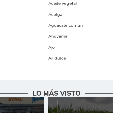
Aceite vegetal
Acelga
Aguacate común
Ahuyama
Ajo
Ají dulce
Ají topito dulce
Alas de pollo sin costillar
Apio
LO MÁS VISTO
Arroz de primera
Arroz de segunda