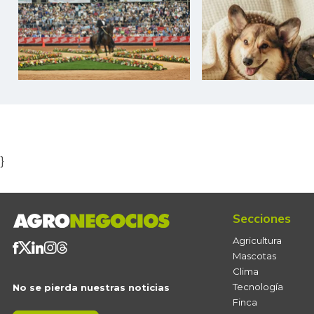
Item
1
of
5
}
Secciones
Agricultura
Mascotas
Clima
Tecnología
No se pierda nuestras noticias
Finca