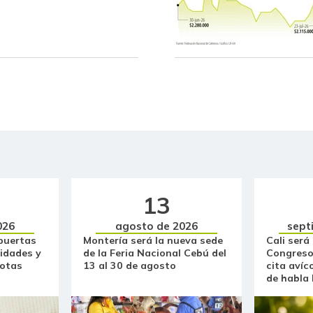
Carne de cerdo en canal
Carne de res en canal
Cebolla cabezona blanca
Cebolla cabezona roja
Cebolla junca
Cebolla larga
Cebollín chino
13
026
agosto de 2026
sept
Centro de pierna de res
puertas
Montería será la nueva sede
Cali será
idades y
de la Feria Nacional Cebú del
Congreso
Chatas de res
otas
13 al 30 de agosto
cita avíc
de habla
Chocolate dulce