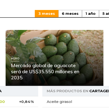
3 meses
6 meses
1 año
5 a
AGRO
Mercado global de aguacate
será de US$35.550 millones en
2035
A
MÁS PRODUCTOS EN
CARTAGE
,00
+0,84%
Aceite girasol