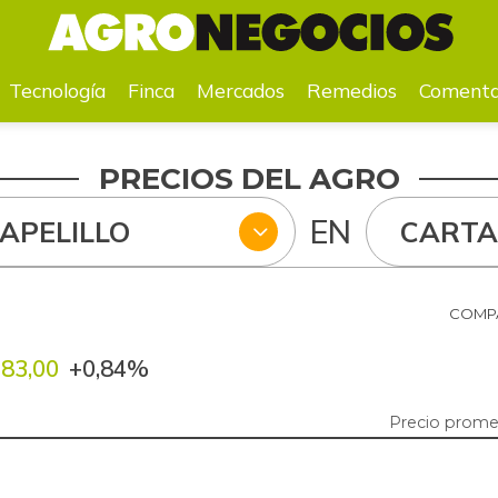
a
Mercados
Remedios
Comentarios
Agenda
Pr
Tecnología
Finca
Mercados
Remedios
Comenta
PRECIOS DEL AGRO
EN
APELILLO
CART
COMPA
83,00
+0,84%
Precio prome