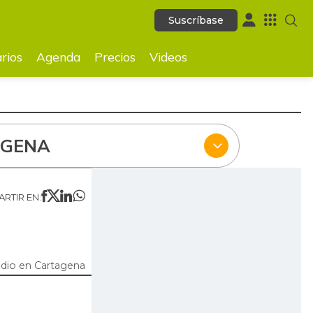
Suscríbase
Suscríbase
ecios
Videos
rios
Agenda
Precios
Videos
AGENA
RTIR EN:
dio en Cartagena