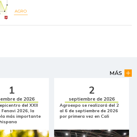
$ 6.200,00
-
-
AGRO
$ 7.000,00
-$ 500,00
-6,67%
$ 2.783,00
-$ 345,00
-11,03%
$ 2.387,00
-$ 64,00
-2,61%
$ 2.944,00
-$ 1.112,00
-27,42%
$ 1.863,00
-$ 93,00
-4,75%
MÁS
$ 6.333,00
+$ 66,00
+1,05%
1
2
iembre de 2026
septiembre de 2026
$ 32.097,00
-$ 333,00
-1,03%
 epicentro del XXII
Agroexpo se realizará del 2
 Fenavi 2026, la
al 6 de septiembre de 2026
$ 36.430,00
-
-
ola más importante
por primera vez en Cali
 hispana
$ 34.075,00
-
-