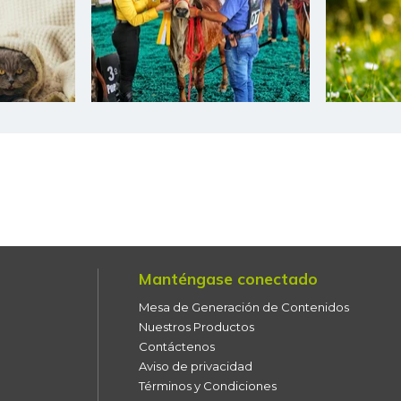
Chócolo mazorca
Cilantro
Coco
Cogote de carne de res
Coliflor
Costilla de cerdo
Costilla de res
Manténgase conectado
Curuba
Mesa de Generación de Contenidos
Curuba larga
Nuestros Productos
Contáctenos
Espinaca
Aviso de privacidad
Términos y Condiciones
Falda de res