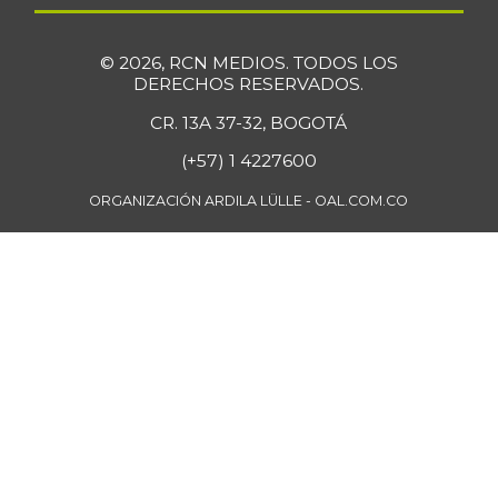
$ 6.778,00
+1,66%
07/25/2026
© 2026, RCN MEDIOS. TODOS LOS
Falda de res
$ 28.763,00
DERECHOS RESERVADOS.
-
07/25/2026
CR. 13A 37-32, BOGOTÁ
Fresa
$ 7.273,00
(+57) 1 4227600
-
01/02/2016
ORGANIZACIÓN ARDILA LÜLLE - OAL.COM.CO
Fríjol Zaragoza
$ 7.375,00
-
07/25/2026
Fríjol cabeza
$ 4.750,00
negra
-
04/17/2021
Fríjol cabeza
$ 6.800,00
negra importado
+3,82%
07/25/2026
Fríjol cargamanto