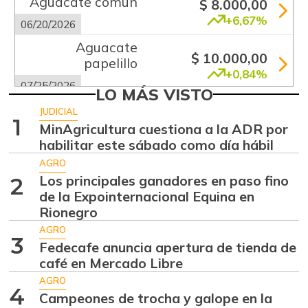
Aguacate común
$ 8.000,00
+6,67%
06/20/2026
Aguacate
$ 10.000,00
papelillo
+0,84%
07/25/2026
LO MÁS VISTO
Ahuyama
$ 2.133,00
JUDICIAL
1
-13,15%
MinAgricultura cuestiona a la ADR por
07/25/2026
habilitar este sábado como día hábil
Ajo
$ 5.583,00
AGRO
+2,76%
07/25/2026
Los principales ganadores en paso fino
2
de la Expointernacional Equina en
Ají dulce
$ 3.801,00
Rionegro
+36,83%
01/17/2015
AGRO
3
Ají topito dulce
Fedecafe anuncia apertura de tienda de
$ 3.049,00
café en Mercado Libre
-30,97%
07/25/2026
AGRO
Alas de pollo sin
4
Campeones de trocha y galope en la
$ 8.425,00
costillar