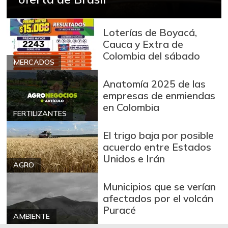
fresco
-6,90%
09/06/2014
Loterías de Boyacá,
Bocachico
Cauca y Extra de
$ 15.000,00
importado
Colombia del sábado
+0,84%
MERCADOS
07/25/2026
Bola de brazo de
Anatomía 2025 de las
$ 31.097,00
res
empresas de enmiendas
-
en Colombia
07/25/2026
FERTILIZANTES
Bola de pierna de
$ 32.097,00
El trigo baja por posible
res
acuerdo entre Estados
-
07/25/2026
Unidos e Irán
AGRO
Bota de res
$ 31.430,00
Municipios que se verían
-
07/25/2026
afectados por el volcán
Brazo con hueso
Puracé
$ 18.500,00
de cerdo
AMBIENTE
+8,82%