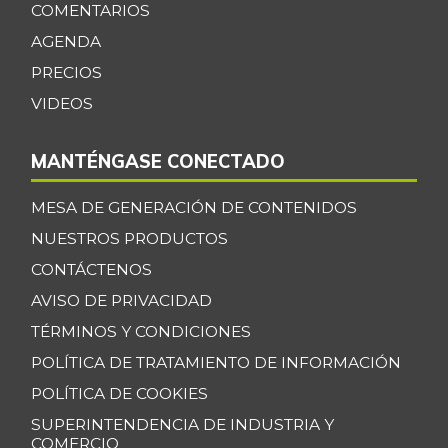
COMENTARIOS
+1,05%
11/23/2019
AGENDA
Centro de pierna
$ 32.097,00
PRECIOS
de res
-1,03%
VIDEOS
07/25/2026
Chatas de res
$ 36.430,00
MANTÉNGASE CONECTADO
-
07/25/2026
MESA DE GENERACIÓN DE CONTENIDOS
Chocolate dulce
$ 34.075,00
-
NUESTROS PRODUCTOS
07/25/2026
CONTÁCTENOS
Chócolo mazorca
$ 1.361,00
AVISO DE PRIVACIDAD
-3,95%
07/25/2026
TÉRMINOS Y CONDICIONES
Cilantro
$ 5.033,00
POLÍTICA DE TRATAMIENTO DE INFORMACIÓN
-7,23%
07/25/2026
POLÍTICA DE COOKIES
Coco
$ 3.768,00
SUPERINTENDENCIA DE INDUSTRIA Y
-4,73%
07/25/2026
COMERCIO