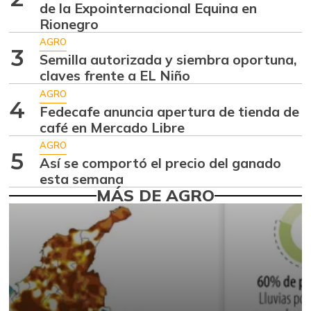
de la Expointernacional Equina en
Aguacate
$ 8.366,30
Rionegro
papelillo
-1,18%
AGRO
07/25/2026
3
Semilla autorizada y siembra oportuna,
Ahuyama
claves frente a EL Niño
$ 1.634,56
-0,51%
AGRO
07/25/2026
4
Fedecafe anuncia apertura de tienda de
Ahuyamín
$ 1.672,87
café en Mercado Libre
+7,50%
07/25/2026
AGRO
5
Así se comportó el precio del ganado
Ajo
$ 6.102,86
esta semana
-2,18%
07/25/2026
MÁS DE AGRO
Ají dulce
$ 2.880,14
+4,83%
01/17/2015
Ají topito dulce
$ 3.229,50
-11,89%
07/25/2026
Alas de pollo sin