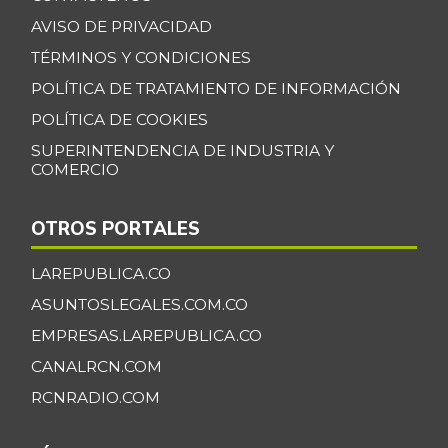
+0,52%
07/25/2026
AVISO DE PRIVACIDAD
Banano Urabá
$ 2.324,08
TÉRMINOS Y CONDICIONES
-0,09%
07/25/2026
POLÍTICA DE TRATAMIENTO DE INFORMACIÓN
Banano criollo
$ 1.917,06
POLÍTICA DE COOKIES
-0,16%
07/25/2026
SUPERINTENDENCIA DE INDUSTRIA Y
COMERCIO
Berenjena
$ 4.818,38
+3,82%
07/25/2026
OTROS PORTALES
Blanquillo entero
$ 17.625,00
fresco
LAREPUBLICA.CO
+2,17%
07/25/2026
ASUNTOSLEGALES.COM.CO
Bocachico criollo
EMPRESAS.LAREPUBLICA.CO
$ 22.140,43
fresco
CANALRCN.COM
-7,15%
07/25/2026
RCNRADIO.COM
Bocachico
$ 16.851,79
importado