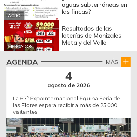
aguas subterráneas en
Arroz excelso
$ 3.636,56
las fincas?
+0,19%
AGRO
07/25/2026
Arroz paddy verde
$ 1.572,00
Resultados de las
loterías de Manizales,
+52,37%
12/09/2023
Meta y del Valle
Arroz sopa cristal
MERCADOS
$ 2.415,00
+0,84%
07/25/2026
AGENDA
MÁS
Arveja amarilla
$ 3.685,86
4
seca importada
-2,04%
07/25/2026
agosto de 2026
Arveja enlatada
$ 14.130,40
La 67ª ExpoInternacional Equina Feria de
+2,79%
07/25/2026
las Flores espera recibir a más de 25.000
visitantes
Arveja verde
$ 6.022,87
-4,09%
07/25/2026
Arveja verde en