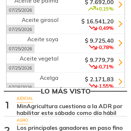
Aceite de palma
$ 7.692,00
+0,15%
07/25/2026
Aceite girasol
$ 16.541,20
-0,49%
07/25/2026
Aceite soya
$ 9.725,40
-0,78%
07/25/2026
Aceite vegetal
$ 9.779,79
-0,71%
07/25/2026
Acelga
$ 2.171,83
-1,55%
07/25/2026
LO MÁS VISTO
Aguacate común
$ 6.672,89
JUDICIAL
1
+6,24%
MinAgricultura cuestiona a la ADR por
07/25/2026
habilitar este sábado como día hábil
Aguacate hass
$ 7.289,10
AGRO
-2,98%
07/25/2026
Los principales ganadores en paso fino
2