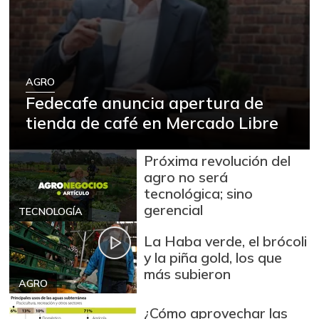
Arroz
$ 2.180,00
+88,05%
12/09/2023
Arroz blanco
$ 3.995,50
AGRO
+53,54%
12/09/2023
Fedecafe anuncia apertura de
Arroz blanco en
tienda de café en Mercado Libre
$ 3.380,00
bulto
+53,72%
12/09/2023
Próxima revolución del
Arroz blanco
agro no será
$ 3.283,00
importado
tecnológica; sino
-2,49%
gerencial
TECNOLOGÍA
07/25/2026
Arroz de primera
La Haba verde, el brócoli
$ 3.494,15
y la piña gold, los que
+0,72%
07/25/2026
más subieron
AGRO
Arroz de segunda
$ 3.162,00
-0,53%
07/25/2026
¿Cómo aprovechar las