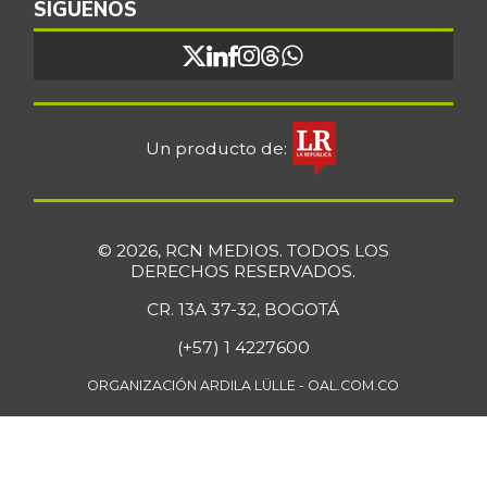
SÍGUENOS
+0,97%
07/25/2026
Bocadillo veleño
$ 412,20
+4,57%
07/25/2026
Bola de brazo de
Un producto de:
$ 33.512,58
res
+0,13%
07/25/2026
Bola de pierna de
$ 33.363,35
© 2026, RCN MEDIOS. TODOS LOS
res
DERECHOS RESERVADOS.
+0,14%
07/25/2026
CR. 13A 37-32, BOGOTÁ
Borojó
$ 8.292,33
(+57) 1 4227600
+0,70%
07/25/2026
ORGANIZACIÓN ARDILA LÜLLE - OAL.COM.CO
Bota de res
$ 33.218,47
+0,17%
07/25/2026
Brazo con hueso