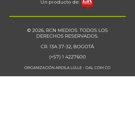
Un producto de:
+4,57%
07/25/2026
Bola de brazo de
$ 33.512,58
res
+0,13%
© 2026, RCN MEDIOS. TODOS LOS
07/25/2026
DERECHOS RESERVADOS.
Bola de pierna de
CR. 13A 37-32, BOGOTÁ
$ 33.363,35
res
+0,14%
(+57) 1 4227600
07/25/2026
ORGANIZACIÓN ARDILA LÜLLE - OAL.COM.CO
Borojó
$ 8.292,33
+0,70%
07/25/2026
Bota de res
$ 33.218,47
+0,17%
07/25/2026
Brazo con hueso
$ 15.183,40
de cerdo
-3,23%
07/25/2026