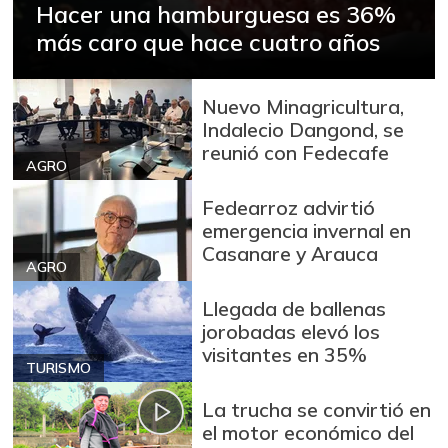
Hacer una hamburguesa es 36%
Arroz blanco
$ 3.995,50
más caro que hace cuatro años
+53,54%
12/09/2023
Arroz blanco en
$ 3.380,00
bulto
Nuevo Minagricultura,
+53,72%
Indalecio Dangond, se
12/09/2023
reunió con Fedecafe
AGRO
Arroz blanco
$ 3.283,00
importado
Fedearroz advirtió
-2,49%
07/25/2026
emergencia invernal en
Casanare y Arauca
Arroz de primera
$ 3.494,15
AGRO
+0,72%
07/25/2026
Llegada de ballenas
Arroz de segunda
$ 3.162,00
jorobadas elevó los
visitantes en 35%
-0,53%
07/25/2026
TURISMO
Arroz excelso
$ 3.636,56
La trucha se convirtió en
+0,19%
07/25/2026
el motor económico del