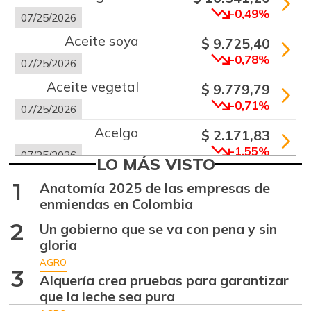
-0,49%
07/25/2026
Aceite soya
$ 9.725,40
-0,78%
07/25/2026
Aceite vegetal
$ 9.779,79
-0,71%
07/25/2026
Acelga
$ 2.171,83
-1,55%
07/25/2026
LO MÁS VISTO
Aguacate común
$ 6.672,89
1
Anatomía 2025 de las empresas de
+6,24%
07/25/2026
enmiendas en Colombia
Aguacate hass
$ 7.289,10
2
Un gobierno que se va con pena y sin
-2,98%
gloria
07/25/2026
AGRO
Aguacate
3
Alquería crea pruebas para garantizar
$ 8.366,30
papelillo
que la leche sea pura
-1,18%
07/25/2026