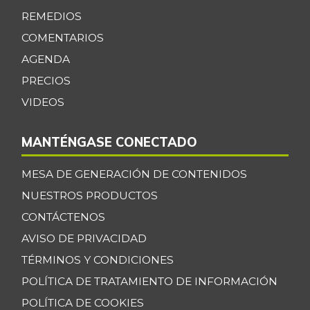
Badea
$ 2.775,00
REMEDIOS
+0,91%
07/25/2026
COMENTARIOS
Bagre rayado en
AGENDA
$ 34.700,00
postas congelado
PRECIOS
+0,39%
07/25/2026
VIDEOS
Bagre rayado
$ 35.347,17
entero congelado
MANTÉNGASE CONECTADO
+13,67%
07/25/2026
MESA DE GENERACIÓN DE CONTENIDOS
Bagre rayado
$ 27.531,09
NUESTROS PRODUCTOS
entero fresco
+0,92%
CONTÁCTENOS
07/25/2026
AVISO DE PRIVACIDAD
Banano Bocadillo
$ 2.406,00
TÉRMINOS Y CONDICIONES
+0,52%
07/25/2026
POLÍTICA DE TRATAMIENTO DE INFORMACIÓN
Banano Urabá
$ 2.324,08
POLÍTICA DE COOKIES
-0,09%