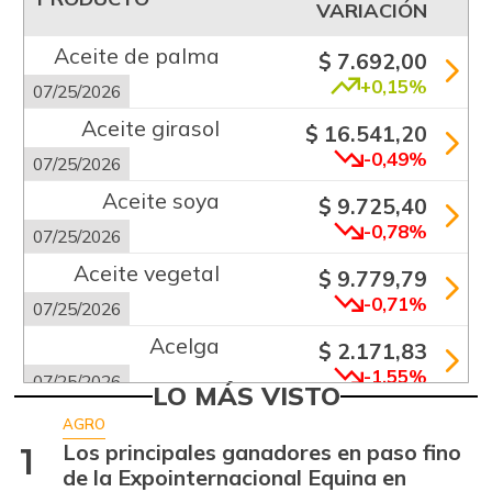
VARIACIÓN
Aceite de palma
$ 7.692,00
+0,15%
07/25/2026
Aceite girasol
$ 16.541,20
-0,49%
07/25/2026
Aceite soya
$ 9.725,40
-0,78%
07/25/2026
Aceite vegetal
$ 9.779,79
-0,71%
07/25/2026
Acelga
$ 2.171,83
-1,55%
07/25/2026
LO MÁS VISTO
Aguacate común
$ 6.672,89
AGRO
+6,24%
Los principales ganadores en paso fino
1
07/25/2026
de la Expointernacional Equina en
Aguacate hass