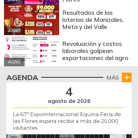
Arroz de segunda
$ 3.162,00
-0,53%
07/25/2026
Resultados de las
loterías de Manizales,
Arroz excelso
$ 3.636,56
Meta y del Valle
+0,19%
AGRO
07/25/2026
Arroz paddy verde
$ 1.572,00
Revaluación y costos
laborales golpean
+52,37%
12/09/2023
exportaciones del agro
Arroz sopa cristal
AGRO
$ 2.415,00
+0,84%
07/25/2026
AGENDA
MÁS
Arveja amarilla
$ 3.685,86
4
seca importada
-2,04%
07/25/2026
agosto de 2026
Arveja enlatada
$ 14.130,40
La 67ª ExpoInternacional Equina Feria de
+2,79%
07/25/2026
las Flores espera recibir a más de 25.000
visitantes
Arveja verde
$ 6.022,87