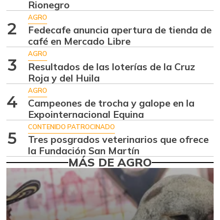
$ 7.289,10
Rionegro
-2,98%
07/25/2026
AGRO
2
Fedecafe anuncia apertura de tienda de
Aguacate
$ 8.366,30
café en Mercado Libre
papelillo
-1,18%
AGRO
07/25/2026
3
Resultados de las loterías de la Cruz
Ahuyama
Roja y del Huila
$ 1.634,56
-0,51%
AGRO
07/25/2026
4
Campeones de trocha y galope en la
Ahuyamín
$ 1.672,87
Expointernacional Equina
+7,50%
07/25/2026
CONTENIDO PATROCINADO
5
Tres posgrados veterinarios que ofrece
Ajo
$ 6.102,86
la Fundación San Martín
-2,18%
07/25/2026
MÁS DE AGRO
Ají dulce
$ 2.880,14
+4,83%
01/17/2015
Ají topito dulce
$ 3.229,50
-11,89%