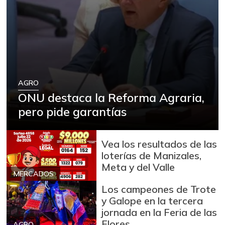
Arracacha blanca
$ 4.149,62
+5,13%
07/25/2026
Arroz
$ 2.180,00
+88,05%
12/09/2023
Arroz blanco
$ 3.995,50
AGRO
+53,54%
12/09/2023
ONU destaca la Reforma Agraria,
Arroz blanco en
pero pide garantías
$ 3.380,00
bulto
+53,72%
12/09/2023
Vea los resultados de las
Arroz blanco
loterías de Manizales,
$ 3.283,00
importado
Meta y del Valle
-2,49%
MERCADOS
07/25/2026
Los campeones de Trote
Arroz de primera
$ 3.494,15
y Galope en la tercera
+0,72%
07/25/2026
jornada en la Feria de las
Flores
AGRO