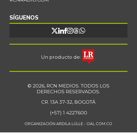
Bocachico
$ 16.851,79
importado
SÍGUENOS
+0,97%
07/25/2026
Bocadillo veleño
$ 412,20
+4,57%
07/25/2026
Bola de brazo de
Un producto de:
$ 33.512,58
res
+0,13%
07/25/2026
Bola de pierna de
$ 33.363,35
© 2026, RCN MEDIOS. TODOS LOS
res
DERECHOS RESERVADOS.
+0,14%
07/25/2026
CR. 13A 37-32, BOGOTÁ
Borojó
$ 8.292,33
(+57) 1 4227600
+0,70%
07/25/2026
ORGANIZACIÓN ARDILA LÜLLE - OAL.COM.CO
Bota de res
$ 33.218,47