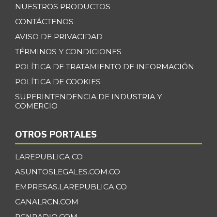
NUESTROS PRODUCTOS
Banano Bocadillo
$ 2.406,00
CONTÁCTENOS
+0,52%
07/25/2026
AVISO DE PRIVACIDAD
Banano Urabá
$ 2.324,08
TÉRMINOS Y CONDICIONES
-0,09%
07/25/2026
POLÍTICA DE TRATAMIENTO DE INFORMACIÓN
Banano criollo
$ 1.917,06
POLÍTICA DE COOKIES
-0,16%
07/25/2026
SUPERINTENDENCIA DE INDUSTRIA Y
COMERCIO
Berenjena
$ 4.818,38
+3,82%
07/25/2026
OTROS PORTALES
Blanquillo entero
$ 17.625,00
fresco
LAREPUBLICA.CO
+2,17%
07/25/2026
ASUNTOSLEGALES.COM.CO
Bocachico criollo
EMPRESAS.LAREPUBLICA.CO
$ 22.140,43
fresco
CANALRCN.COM
-7,15%
07/25/2026
RCNRADIO.COM