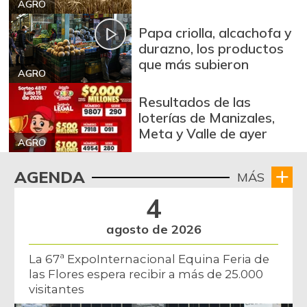
AGRO
Arroz de segunda
$ 3.162,00
-0,53%
07/25/2026
Papa criolla, alcachofa y
durazno, los productos
Arroz excelso
$ 3.636,56
que más subieron
+0,19%
AGRO
07/25/2026
Arroz paddy verde
$ 1.572,00
Resultados de las
loterías de Manizales,
+52,37%
12/09/2023
Meta y Valle de ayer
Arroz sopa cristal
AGRO
$ 2.415,00
+0,84%
07/25/2026
AGENDA
MÁS
Arveja amarilla
$ 3.685,86
4
seca importada
-2,04%
07/25/2026
agosto de 2026
Arveja enlatada
$ 14.130,40
La 67ª ExpoInternacional Equina Feria de
+2,79%
07/25/2026
las Flores espera recibir a más de 25.000
visitantes
Arveja verde
$ 6.022,87