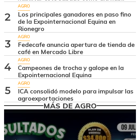
Aguacate hass
$ 7.289,10
AGRO
-2,98%
07/25/2026
Los principales ganadores en paso fino
2
de la Expointernacional Equina en
Aguacate
$ 8.366,30
Rionegro
papelillo
-1,18%
AGRO
07/25/2026
3
Fedecafe anuncia apertura de tienda de
Ahuyama
café en Mercado Libre
$ 1.634,56
-0,51%
AGRO
07/25/2026
4
Campeones de trocha y galope en la
Ahuyamín
$ 1.672,87
Expointernacional Equina
+7,50%
07/25/2026
AGRO
5
ICA consolidó modelo para impulsar las
Ajo
$ 6.102,86
agroexportaciones
-2,18%
07/25/2026
MÁS DE AGRO
Ají dulce
$ 2.880,14
+4,83%
01/17/2015
Ají topito dulce
$ 3.229,50