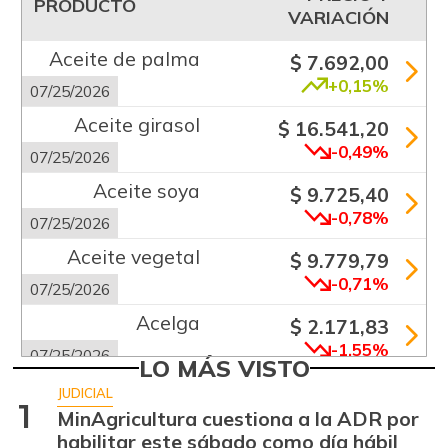
PRODUCTO
VARIACIÓN
Aceite de palma
$ 7.692,00
+0,15%
07/25/2026
Aceite girasol
$ 16.541,20
-0,49%
07/25/2026
Aceite soya
$ 9.725,40
-0,78%
07/25/2026
Aceite vegetal
$ 9.779,79
-0,71%
07/25/2026
Acelga
$ 2.171,83
-1,55%
07/25/2026
LO MÁS VISTO
Aguacate común
$ 6.672,89
JUDICIAL
1
+6,24%
MinAgricultura cuestiona a la ADR por
07/25/2026
habilitar este sábado como día hábil