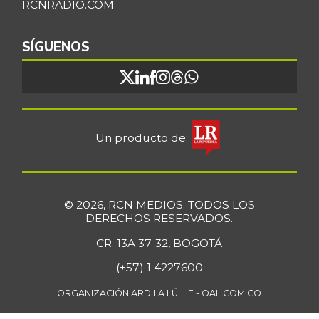
RCNRADIO.COM
Bocachico
$ 16.851,79
importado
SÍGUENOS
+0,97%
07/25/2026
Bocadillo veleño
$ 412,20
+4,57%
07/25/2026
Bola de brazo de
Un producto de:
$ 33.512,58
res
+0,13%
07/25/2026
Bola de pierna de
$ 33.363,35
© 2026, RCN MEDIOS. TODOS LOS
res
DERECHOS RESERVADOS.
+0,14%
07/25/2026
CR. 13A 37-32, BOGOTÁ
Borojó
$ 8.292,33
(+57) 1 4227600
+0,70%
07/25/2026
ORGANIZACIÓN ARDILA LÜLLE - OAL.COM.CO
Bota de res
$ 33.218,47