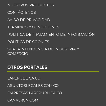
07/25/2026
NUESTROS PRODUCTOS
Banano Bocadillo
$ 2.406,00
CONTÁCTENOS
+0,52%
07/25/2026
AVISO DE PRIVACIDAD
Banano Urabá
$ 2.324,08
TÉRMINOS Y CONDICIONES
-0,09%
07/25/2026
POLÍTICA DE TRATAMIENTO DE INFORMACIÓN
Banano criollo
$ 1.917,06
POLÍTICA DE COOKIES
-0,16%
07/25/2026
SUPERINTENDENCIA DE INDUSTRIA Y
COMERCIO
Berenjena
$ 4.818,38
+3,82%
07/25/2026
OTROS PORTALES
Blanquillo entero
$ 17.625,00
fresco
LAREPUBLICA.CO
+2,17%
07/25/2026
ASUNTOSLEGALES.COM.CO
Bocachico criollo
EMPRESAS.LAREPUBLICA.CO
$ 22.140,43
fresco
CANALRCN.COM
-7,15%
07/25/2026