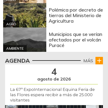
Arroz de segunda
$ 3.162,00
Polémica por decreto de
-0,53%
07/25/2026
tierras del Ministerio de
Agricultura
Arroz excelso
$ 3.636,56
AGRO
+0,19%
07/25/2026
Municipios que se verían
Arroz paddy verde
$ 1.572,00
afectados por el volcán
Puracé
+52,37%
12/09/2023
AMBIENTE
Arroz sopa cristal
$ 2.415,00
AGENDA
MÁS
+0,84%
07/25/2026
4
Arveja amarilla
$ 3.685,86
seca importada
agosto de 2026
-2,04%
07/25/2026
La 67ª ExpoInternacional Equina Feria de
Arveja enlatada
$ 14.130,40
las Flores espera recibir a más de 25.000
+2,79%
07/25/2026
visitantes
Arveja verde