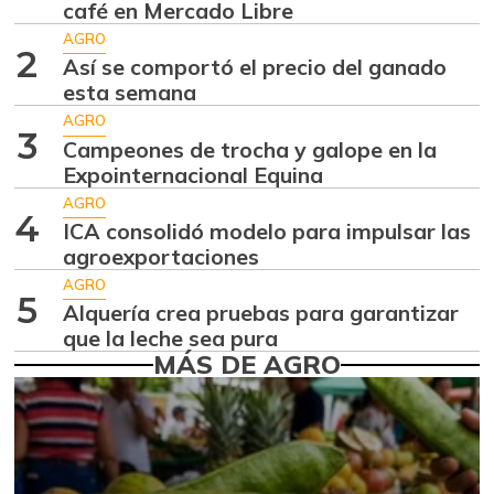
café en Mercado Libre
Aguacate hass
$ 7.289,10
AGRO
-2,98%
2
07/25/2026
Así se comportó el precio del ganado
esta semana
Aguacate
$ 8.366,30
papelillo
AGRO
3
-1,18%
Campeones de trocha y galope en la
07/25/2026
Expointernacional Equina
Ahuyama
$ 1.634,56
AGRO
4
-0,51%
ICA consolidó modelo para impulsar las
07/25/2026
agroexportaciones
Ahuyamín
$ 1.672,87
AGRO
+7,50%
5
07/25/2026
Alquería crea pruebas para garantizar
que la leche sea pura
Ajo
$ 6.102,86
MÁS DE AGRO
-2,18%
07/25/2026
Ají dulce
$ 2.880,14
+4,83%
01/17/2015
Ají topito dulce
$ 3.229,50