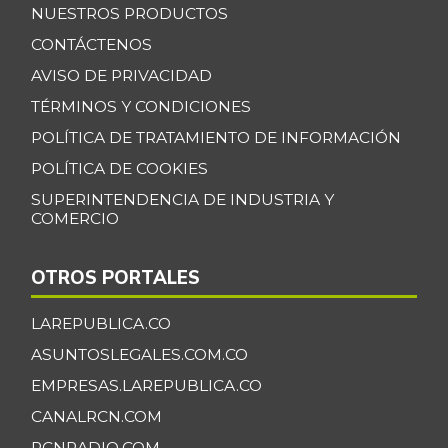
+0,92%
NUESTROS PRODUCTOS
07/25/2026
CONTÁCTENOS
Banano Bocadillo
$ 2.406,00
AVISO DE PRIVACIDAD
+0,52%
07/25/2026
TÉRMINOS Y CONDICIONES
Banano Urabá
$ 2.324,08
POLÍTICA DE TRATAMIENTO DE INFORMACIÓN
-0,09%
07/25/2026
POLÍTICA DE COOKIES
Banano criollo
$ 1.917,06
SUPERINTENDENCIA DE INDUSTRIA Y
-0,16%
07/25/2026
COMERCIO
Berenjena
$ 4.818,38
OTROS PORTALES
+3,82%
07/25/2026
Blanquillo entero
LAREPUBLICA.CO
$ 17.625,00
fresco
+2,17%
ASUNTOSLEGALES.COM.CO
07/25/2026
EMPRESAS.LAREPUBLICA.CO
Bocachico criollo
CANALRCN.COM
$ 22.140,43
fresco
-7,15%
RCNRADIO.COM