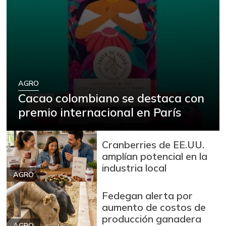
Arracacha blanca
$ 4.149,62
+5,13%
07/25/2026
Arroz
$ 2.180,00
+88,05%
12/09/2023
Arroz blanco
AGRO
$ 3.995,50
Cacao colombiano se destaca con
+53,54%
12/09/2023
premio internacional en París
Arroz blanco en
$ 3.380,00
bulto
+53,72%
Cranberries de EE.UU.
12/09/2023
amplían potencial en la
Arroz blanco
industria local
$ 3.283,00
importado
AGRO
-2,49%
07/25/2026
Fedegan alerta por
Arroz de primera
aumento de costos de
$ 3.494,15
producción ganadera
+0,72%
07/25/2026
AGRO