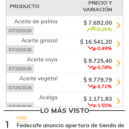
PRECIO Y
PRODUCTO
VARIACIÓN
Aceite de palma
$ 7.692,00
+0,15%
07/25/2026
Aceite girasol
$ 16.541,20
-0,49%
07/25/2026
Aceite soya
$ 9.725,40
-0,78%
07/25/2026
Aceite vegetal
$ 9.779,79
-0,71%
07/25/2026
Acelga
$ 2.171,83
-1,55%
07/25/2026
LO MÁS VISTO
Aguacate común
$ 6.672,89
AGRO
1
+6,24%
Fedecafe anuncia apertura de tienda de
07/25/2026