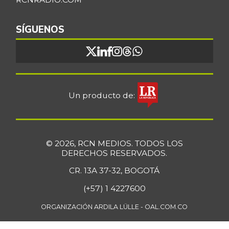
07/25/2026
Bocachico
SÍGUENOS
$ 16.851,79
importado
+0,97%
07/25/2026
Bocadillo veleño
$ 412,20
+4,57%
07/25/2026
Un producto de:
Bola de brazo de
$ 33.512,58
res
+0,13%
07/25/2026
© 2026, RCN MEDIOS. TODOS LOS
Bola de pierna de
DERECHOS RESERVADOS.
$ 33.363,35
res
+0,14%
CR. 13A 37-32, BOGOTÁ
07/25/2026
(+57) 1 4227600
Borojó
$ 8.292,33
+0,70%
ORGANIZACIÓN ARDILA LÜLLE - OAL.COM.CO
07/25/2026
Bota de res