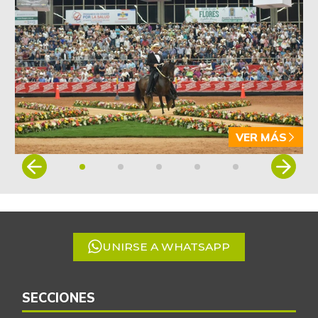
$ 6.022,87
-4,09%
07/25/2026
Arveja verde en
$ 5.155,29
vaina
-1,86%
07/25/2026
Arveja verde seca
$ 4.087,85
-0,46%
07/25/2026
VER MÁS
Atún en lata
$ 37.131,09
Item
+0,27%
1
07/25/2026
of
Avena en hojuelas
$ 9.832,64
5
-0,12%
07/25/2026
UNIRSE A WHATSAPP
Avena molida
$ 12.014,15
+0,28%
07/25/2026
Azúcar
SECCIONES
$ 3.132,61
+0,24%