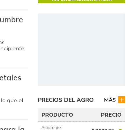
 cumbre
as
incipiente
etales
PRECIOS DEL AGRO
MÁS
lo que el
PRODUCTO
PRECIO
para la
Aceite de