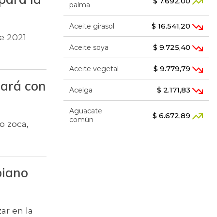
$ 7.692,00
palma
$ 16.541,20
Aceite girasol
de 2021
$ 9.725,40
Aceite soya
$ 9.779,79
Aceite vegetal
tará con
$ 2.171,83
Acelga
Aguacate
$ 6.672,89
común
o zoca,
$ 7.289,10
Aguacate hass
Aguacate
$ 8.366,30
biano
papelillo
$ 1.634,56
Ahuyama
ar en la
$ 1.672,87
Ahuyamín