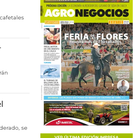
cafetales
r
rán
l
derado, se
VER ÚLTIMA EDICIÓN IMPRESA