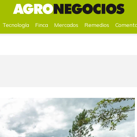
a
Mercados
Remedios
Comentarios
Agenda
Pr
Tecnología
Finca
Mercados
Remedios
Comenta