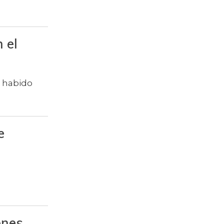
$ 6.102,86
Ajo
$ 2.880,14
Ají dulce
 el
$ 3.229,50
Ají topito dulce
a habido
Alas de pollo sin
$ 9.411,93
costillar
Almejas con
$ 8.709,67
concha
e
Almejas sin
$ 19.277,67
concha
$ 1.708,72
Apio
Arracacha
$ 4.760,47
amarilla
ones