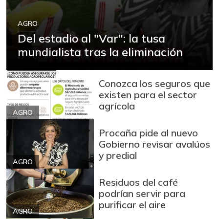
+88,05%
12/09/2023
Arroz blanco
AGRO
$ 3.995,50
Del estadio al "Var": la tusa
+53,54%
12/09/2023
mundialista tras la eliminación
Arroz blanco en
$ 3.380,00
bulto
+53,72%
Conozca los seguros que
12/09/2023
existen para el sector
Arroz blanco
agrícola
$ 3.283,00
importado
AGRO
-2,49%
07/25/2026
Procaña pide al nuevo
Arroz de primera
Gobierno revisar avalúos
$ 3.494,15
y predial
+0,72%
07/25/2026
AGRO
Arroz de segunda
$ 3.162,00
Residuos del café
-0,53%
07/25/2026
podrían servir para
purificar el aire
Arroz excelso
$ 3.636,56
AGRO