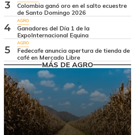
3
-1,18%
Colombia ganó oro en el salto ecuestre
07/25/2026
de Santo Domingo 2026
Ahuyama
$ 1.634,56
AGRO
4
-0,51%
Ganadores del Día 1 de la
07/25/2026
ExpoInternacional Equina
Ahuyamín
$ 1.672,87
AGRO
+7,50%
5
07/25/2026
Fedecafe anuncia apertura de tienda de
café en Mercado Libre
Ajo
$ 6.102,86
MÁS DE AGRO
-2,18%
07/25/2026
Ají dulce
$ 2.880,14
+4,83%
01/17/2015
Ají topito dulce
$ 3.229,50
-11,89%
07/25/2026
Alas de pollo sin
$ 9.411,93
costillar
-1,17%
07/25/2026