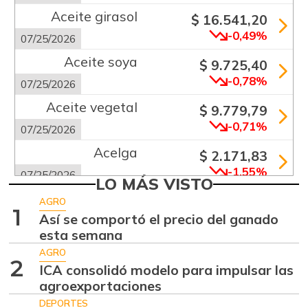
Aceite girasol
$ 16.541,20
-0,49%
07/25/2026
Aceite soya
$ 9.725,40
-0,78%
07/25/2026
Aceite vegetal
$ 9.779,79
-0,71%
07/25/2026
Acelga
$ 2.171,83
-1,55%
07/25/2026
LO MÁS VISTO
Aguacate común
$ 6.672,89
AGRO
1
+6,24%
Así se comportó el precio del ganado
07/25/2026
esta semana
Aguacate hass
$ 7.289,10
AGRO
-2,98%
2
07/25/2026
ICA consolidó modelo para impulsar las
agroexportaciones
Aguacate
$ 8.366,30
papelillo
DEPORTES