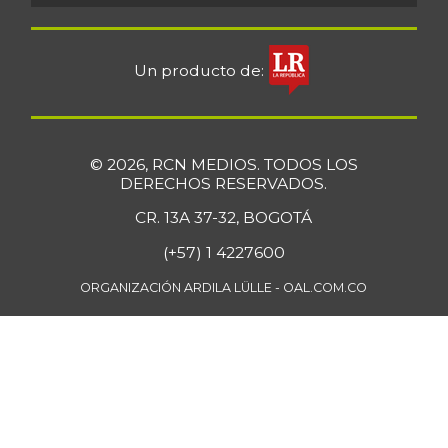
Bocadillo veleño
$ 412,20
+4,57%
07/25/2026
Un producto de:
Bola de brazo de
$ 33.512,58
res
+0,13%
07/25/2026
© 2026, RCN MEDIOS. TODOS LOS
Bola de pierna de
DERECHOS RESERVADOS.
$ 33.363,35
res
+0,14%
CR. 13A 37-32, BOGOTÁ
07/25/2026
(+57) 1 4227600
Borojó
$ 8.292,33
+0,70%
ORGANIZACIÓN ARDILA LÜLLE - OAL.COM.CO
07/25/2026
Bota de res
$ 33.218,47
+0,17%
07/25/2026
Brazo con hueso
$ 15.183,40
de cerdo
-3,23%