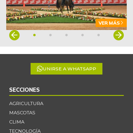
07/25/2026
Arveja verde seca
$ 4.087,85
-0,46%
07/25/2026
VER MÁS
Atún en lata
$ 37.131,09
Item
+0,27%
1
07/25/2026
of
Avena en hojuelas
$ 9.832,64
5
-0,12%
07/25/2026
UNIRSE A WHATSAPP
Avena molida
$ 12.014,15
+0,28%
07/25/2026
Azúcar
SECCIONES
$ 3.132,61
+0,24%
07/25/2026
AGRICULTURA
Azúcar morena
$ 3.810,00
MASCOTAS
+0,20%
07/25/2026
CLIMA
Azúcar refinada
$ 3.650,06
TECNOLOGÍA