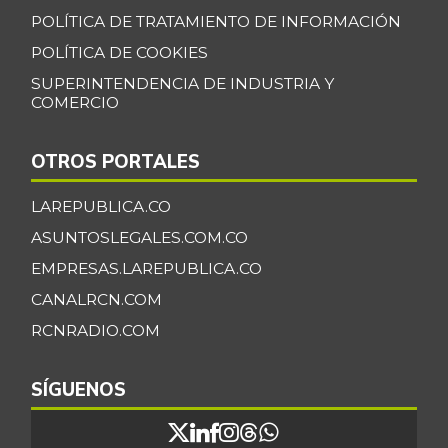
Banano Urabá
$ 2.324,08
POLÍTICA DE TRATAMIENTO DE INFORMACIÓN
-0,09%
07/25/2026
POLÍTICA DE COOKIES
Banano criollo
$ 1.917,06
SUPERINTENDENCIA DE INDUSTRIA Y
-0,16%
07/25/2026
COMERCIO
Berenjena
$ 4.818,38
OTROS PORTALES
+3,82%
07/25/2026
Blanquillo entero
LAREPUBLICA.CO
$ 17.625,00
fresco
+2,17%
ASUNTOSLEGALES.COM.CO
07/25/2026
EMPRESAS.LAREPUBLICA.CO
Bocachico criollo
CANALRCN.COM
$ 22.140,43
fresco
-7,15%
RCNRADIO.COM
07/25/2026
Bocachico
SÍGUENOS
$ 16.851,79
importado
+0,97%
07/25/2026