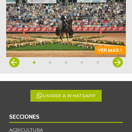
-4,09%
07/25/2026
Arveja verde en
$ 5.155,29
vaina
-1,86%
07/25/2026
Arveja verde seca
$ 4.087,85
-0,46%
07/25/2026
VER MÁS
Atún en lata
$ 37.131,09
Item
+0,27%
1
07/25/2026
of
Avena en hojuelas
$ 9.832,64
5
-0,12%
07/25/2026
UNIRSE A WHATSAPP
Avena molida
$ 12.014,15
+0,28%
07/25/2026
Azúcar
SECCIONES
$ 3.132,61
+0,24%
07/25/2026
AGRICULTURA