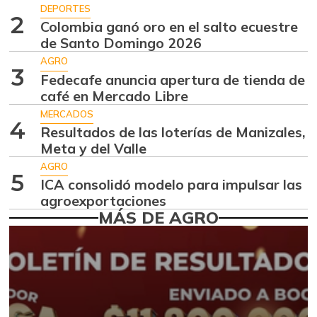
$ 7.289,10
DEPORTES
-2,98%
2
07/25/2026
Colombia ganó oro en el salto ecuestre
de Santo Domingo 2026
Aguacate
$ 8.366,30
papelillo
AGRO
3
-1,18%
Fedecafe anuncia apertura de tienda de
07/25/2026
café en Mercado Libre
Ahuyama
$ 1.634,56
MERCADOS
4
-0,51%
Resultados de las loterías de Manizales,
07/25/2026
Meta y del Valle
Ahuyamín
$ 1.672,87
AGRO
+7,50%
5
07/25/2026
ICA consolidó modelo para impulsar las
agroexportaciones
Ajo
$ 6.102,86
MÁS DE AGRO
-2,18%
07/25/2026
Ají dulce
$ 2.880,14
+4,83%
01/17/2015
Ají topito dulce
$ 3.229,50
-11,89%