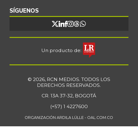
Bocachico
SÍGUENOS
$ 16.851,79
importado
+0,97%
07/25/2026
Bocadillo veleño
$ 412,20
+4,57%
07/25/2026
Un producto de:
Bola de brazo de
$ 33.512,58
res
+0,13%
07/25/2026
© 2026, RCN MEDIOS. TODOS LOS
Bola de pierna de
DERECHOS RESERVADOS.
$ 33.363,35
res
+0,14%
CR. 13A 37-32, BOGOTÁ
07/25/2026
(+57) 1 4227600
Borojó
$ 8.292,33
+0,70%
ORGANIZACIÓN ARDILA LÜLLE - OAL.COM.CO
07/25/2026
Bota de res
$ 33.218,47