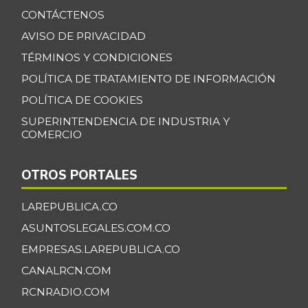
CONTÁCTENOS
Banano Bocadillo
$ 2.406,00
AVISO DE PRIVACIDAD
+0,52%
07/25/2026
TÉRMINOS Y CONDICIONES
Banano Urabá
$ 2.324,08
POLÍTICA DE TRATAMIENTO DE INFORMACIÓN
-0,09%
07/25/2026
POLÍTICA DE COOKIES
Banano criollo
$ 1.917,06
SUPERINTENDENCIA DE INDUSTRIA Y
-0,16%
07/25/2026
COMERCIO
Berenjena
$ 4.818,38
OTROS PORTALES
+3,82%
07/25/2026
Blanquillo entero
LAREPUBLICA.CO
$ 17.625,00
fresco
+2,17%
ASUNTOSLEGALES.COM.CO
07/25/2026
EMPRESAS.LAREPUBLICA.CO
Bocachico criollo
CANALRCN.COM
$ 22.140,43
fresco
-7,15%
RCNRADIO.COM
07/25/2026