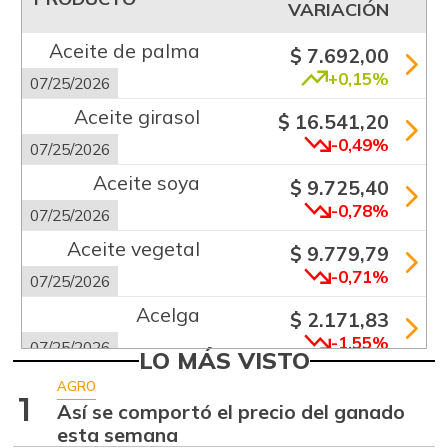
VARIACIÓN
Aceite de palma
$ 7.692,00
+0,15%
07/25/2026
Aceite girasol
$ 16.541,20
-0,49%
07/25/2026
Aceite soya
$ 9.725,40
-0,78%
07/25/2026
Aceite vegetal
$ 9.779,79
-0,71%
07/25/2026
Acelga
$ 2.171,83
-1,55%
07/25/2026
LO MÁS VISTO
Aguacate común
$ 6.672,89
AGRO
1
+6,24%
Así se comportó el precio del ganado
07/25/2026
esta semana
Aguacate hass