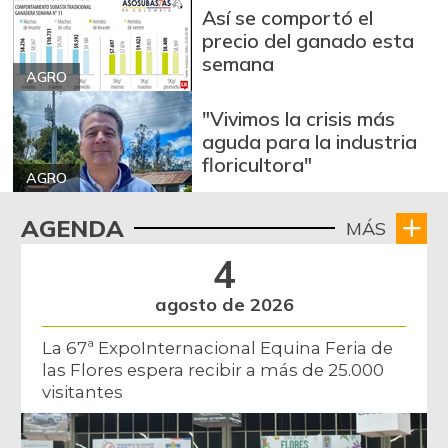
Arroz de segunda
$ 3.162,00
Así se comportó el
-0,53%
07/25/2026
precio del ganado esta
semana
Arroz excelso
$ 3.636,56
AGRO
+0,19%
07/25/2026
"Vivimos la crisis más
Arroz paddy verde
$ 1.572,00
aguda para la industria
floricultora"
+52,37%
12/09/2023
AGRO
Arroz sopa cristal
$ 2.415,00
AGENDA
MÁS
+0,84%
07/25/2026
4
Arveja amarilla
$ 3.685,86
seca importada
agosto de 2026
-2,04%
07/25/2026
La 67ª ExpoInternacional Equina Feria de
Arveja enlatada
$ 14.130,40
las Flores espera recibir a más de 25.000
+2,79%
07/25/2026
visitantes
Arveja verde
$ 6.022,87