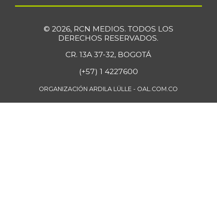
07/25/2026
Bola de pierna de
$ 33.363,35
© 2026, RCN MEDIOS. TODOS LOS
res
DERECHOS RESERVADOS.
+0,14%
07/25/2026
CR. 13A 37-32, BOGOTÁ
Borojó
$ 8.292,33
(+57) 1 4227600
+0,70%
07/25/2026
ORGANIZACIÓN ARDILA LÜLLE - OAL.COM.CO
Bota de res
$ 33.218,47
+0,17%
07/25/2026
Brazo con hueso
$ 15.183,40
de cerdo
-3,23%
07/25/2026
Brazo sin hueso
$ 18.385,29
de cerdo
-0,86%
07/25/2026
Breva