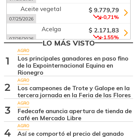
Aceite vegetal
$ 9.779,79
-0,71%
07/25/2026
Acelga
$ 2.171,83
-1,55%
07/25/2026
LO MÁS VISTO
Aguacate común
$ 6.672,89
AGRO
+6,24%
Los principales ganadores en paso fino
1
07/25/2026
de la Expointernacional Equina en
Aguacate hass
$ 7.289,10
Rionegro
-2,98%
07/25/2026
AGRO
2
Los campeones de Trote y Galope en la
Aguacate
$ 8.366,30
tercera jornada en la Feria de las Flores
papelillo
-1,18%
AGRO
07/25/2026
3
Fedecafe anuncia apertura de tienda de
Ahuyama
café en Mercado Libre
$ 1.634,56
-0,51%
AGRO
07/25/2026
4
Así se comportó el precio del ganado
Ahuyamín