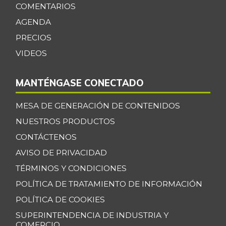
$ 34.700,00
postas congelado
COMENTARIOS
+0,39%
AGENDA
07/25/2026
PRECIOS
Bagre rayado
$ 35.347,17
entero congelado
VIDEOS
+13,67%
07/25/2026
MANTÉNGASE CONECTADO
Bagre rayado
$ 27.531,09
entero fresco
+0,92%
MESA DE GENERACIÓN DE CONTENIDOS
07/25/2026
NUESTROS PRODUCTOS
Banano Bocadillo
$ 2.406,00
CONTÁCTENOS
+0,52%
07/25/2026
AVISO DE PRIVACIDAD
Banano Urabá
$ 2.324,08
TÉRMINOS Y CONDICIONES
-0,09%
07/25/2026
POLÍTICA DE TRATAMIENTO DE INFORMACIÓN
Banano criollo
$ 1.917,06
POLÍTICA DE COOKIES
-0,16%
07/25/2026
SUPERINTENDENCIA DE INDUSTRIA Y
COMERCIO