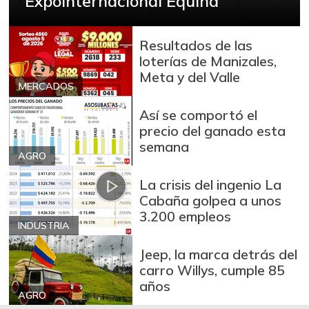
ExpoInternacional Equina
$ 3.380,00
bulto
+53,72%
12/09/2023
Resultados de las
Arroz blanco
loterías de Manizales,
$ 3.283,00
importado
Meta y del Valle
-2,49%
MERCADOS
07/25/2026
Arroz de primera
Así se comportó el
$ 3.494,15
precio del ganado esta
+0,72%
07/25/2026
semana
AGRO
Arroz de segunda
$ 3.162,00
-0,53%
07/25/2026
La crisis del ingenio La
Cabaña golpea a unos
Arroz excelso
$ 3.636,56
3.200 empleos
+0,19%
INDUSTRIA
07/25/2026
Arroz paddy verde
$ 1.572,00
Jeep, la marca detrás del
carro Willys, cumple 85
+52,37%
12/09/2023
años
Arroz sopa cristal
AGRO
$ 2.415,00