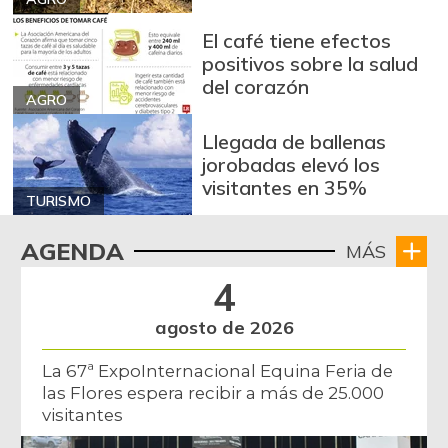
Arroz de segunda
$ 3.162,00
-0,53%
07/25/2026
El café tiene efectos
positivos sobre la salud
Arroz excelso
$ 3.636,56
del corazón
+0,19%
AGRO
07/25/2026
Arroz paddy verde
$ 1.572,00
Llegada de ballenas
jorobadas elevó los
+52,37%
12/09/2023
visitantes en 35%
Arroz sopa cristal
TURISMO
$ 2.415,00
+0,84%
07/25/2026
AGENDA
MÁS
Arveja amarilla
$ 3.685,86
4
seca importada
-2,04%
07/25/2026
agosto de 2026
Arveja enlatada
$ 14.130,40
La 67ª ExpoInternacional Equina Feria de
+2,79%
07/25/2026
las Flores espera recibir a más de 25.000
visitantes
Arveja verde
$ 6.022,87