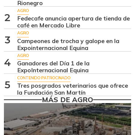
$ 7.289,10
Rionegro
-2,98%
07/25/2026
AGRO
2
Fedecafe anuncia apertura de tienda de
Aguacate
$ 8.366,30
café en Mercado Libre
papelillo
-1,18%
AGRO
07/25/2026
3
Campeones de trocha y galope en la
Ahuyama
Expointernacional Equina
$ 1.634,56
-0,51%
AGRO
07/25/2026
4
Ganadores del Día 1 de la
Ahuyamín
$ 1.672,87
ExpoInternacional Equina
+7,50%
07/25/2026
CONTENIDO PATROCINADO
5
Tres posgrados veterinarios que ofrece
Ajo
$ 6.102,86
la Fundación San Martín
-2,18%
07/25/2026
MÁS DE AGRO
Ají dulce
$ 2.880,14
+4,83%
01/17/2015
Ají topito dulce
$ 3.229,50
-11,89%