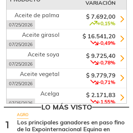
VARIACIÓN
Aceite de palma
$ 7.692,00
+0,15%
07/25/2026
Aceite girasol
$ 16.541,20
-0,49%
07/25/2026
Aceite soya
$ 9.725,40
-0,78%
07/25/2026
Aceite vegetal
$ 9.779,79
-0,71%
07/25/2026
Acelga
$ 2.171,83
-1,55%
07/25/2026
LO MÁS VISTO
Aguacate común
$ 6.672,89
AGRO
+6,24%
Los principales ganadores en paso fino
1
07/25/2026
de la Expointernacional Equina en
Aguacate hass