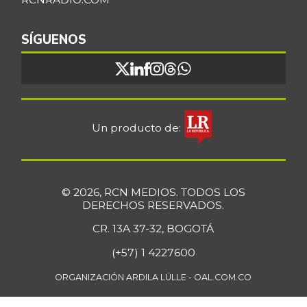
Bocachico
$ 16.851,79
importado
SÍGUENOS
+0,97%
07/25/2026
Bocadillo veleño
$ 412,20
+4,57%
07/25/2026
Bola de brazo de
Un producto de:
$ 33.512,58
res
+0,13%
07/25/2026
Bola de pierna de
$ 33.363,35
© 2026, RCN MEDIOS. TODOS LOS
res
DERECHOS RESERVADOS.
+0,14%
07/25/2026
CR. 13A 37-32, BOGOTÁ
Borojó
$ 8.292,33
(+57) 1 4227600
+0,70%
07/25/2026
ORGANIZACIÓN ARDILA LÜLLE - OAL.COM.CO
Bota de res
$ 33.218,47