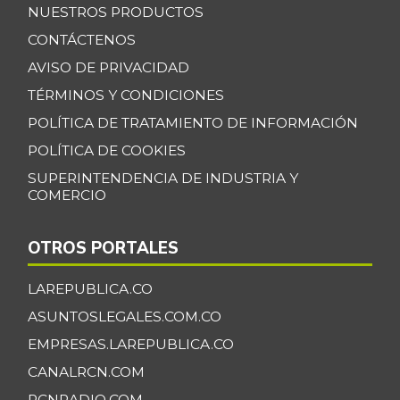
NUESTROS PRODUCTOS
Banano Bocadillo
$ 2.406,00
CONTÁCTENOS
+0,52%
07/25/2026
AVISO DE PRIVACIDAD
Banano Urabá
$ 2.324,08
TÉRMINOS Y CONDICIONES
-0,09%
07/25/2026
POLÍTICA DE TRATAMIENTO DE INFORMACIÓN
Banano criollo
$ 1.917,06
POLÍTICA DE COOKIES
-0,16%
07/25/2026
SUPERINTENDENCIA DE INDUSTRIA Y
COMERCIO
Berenjena
$ 4.818,38
+3,82%
07/25/2026
OTROS PORTALES
Blanquillo entero
$ 17.625,00
fresco
LAREPUBLICA.CO
+2,17%
07/25/2026
ASUNTOSLEGALES.COM.CO
Bocachico criollo
EMPRESAS.LAREPUBLICA.CO
$ 22.140,43
fresco
CANALRCN.COM
-7,15%
07/25/2026
RCNRADIO.COM