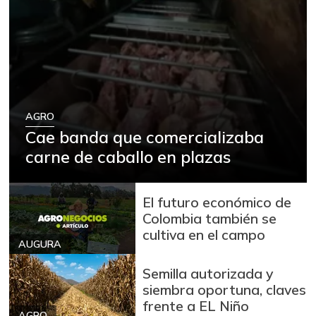
Arracacha blanca
$ 4.149,62
+5,13%
07/25/2026
Arroz
$ 2.180,00
+88,05%
12/09/2023
Arroz blanco
$ 3.995,50
AGRO
+53,54%
12/09/2023
Cae banda que comercializaba
Arroz blanco en
carne de caballo en plazas
$ 3.380,00
bulto
+53,72%
12/09/2023
El futuro económico de
Arroz blanco
Colombia también se
$ 3.283,00
importado
cultiva en el campo
-2,49%
AUGURA
07/25/2026
Arroz de primera
Semilla autorizada y
$ 3.494,15
siembra oportuna, claves
+0,72%
07/25/2026
frente a EL Niño
AGRO