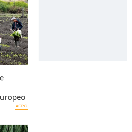
ue
europeo
AGRO