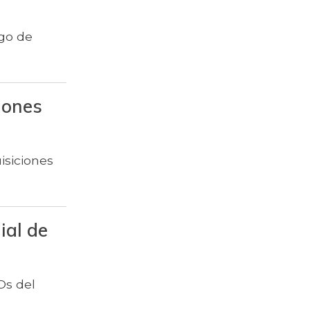
$ 1.634,56
Ahuyama
ngo de
$ 1.672,87
Ahuyamín
$ 6.102,86
Ajo
$ 2.880,14
Ají dulce
lones
$ 3.229,50
Ají topito dulce
isiciones
Alas de pollo sin
$ 9.411,93
costillar
Almejas con
$ 8.709,67
concha
ial de
Almejas sin
$ 19.277,67
concha
Os del
$ 1.708,72
Apio