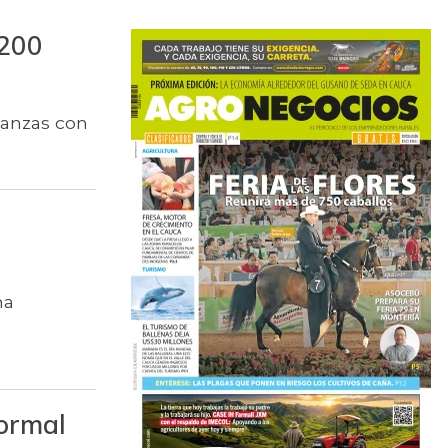
 200
lianzas con
na
formal