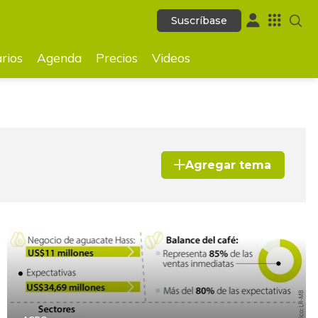
Suscríbase
Suscríbase
ecios
Videos
rios
Agenda
Precios
Videos
Agregar tema